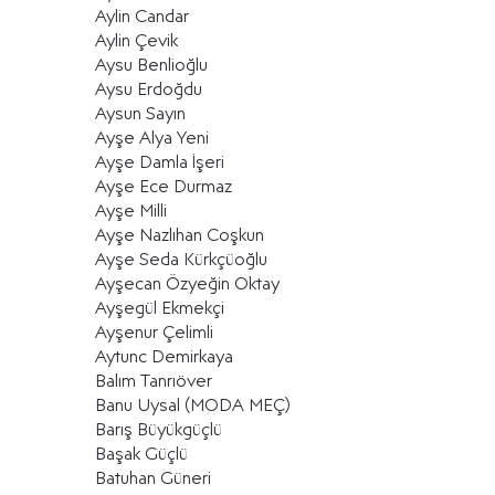
Aylin Candar
Aylin Çevik
Aysu Benlioğlu
Aysu Erdoğdu
Aysun Sayın
Ayşe Alya Yeni
Ayşe Damla İşeri
Ayşe Ece Durmaz
Ayşe Milli
Ayşe Nazlıhan Coşkun
Ayşe Seda Kürkçüoğlu
Ayşecan Özyeğin Oktay
Ayşegül Ekmekçi
Ayşenur Çelimli
Aytunc Demirkaya
Balım Tanrıöver
Banu Uysal (MODA MEÇ)
Barış Büyükgüçlü
Başak Güçlü
Batuhan Güneri