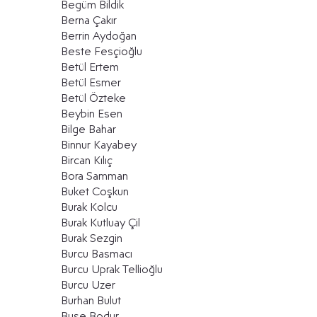
Begüm Bildik
Berna Çakır
Berrin Aydoğan
Beste Fesçioğlu
Betül Ertem
Betül Esmer
Betül Özteke
Beybin Esen
Bilge Bahar
Binnur Kayabey
Bircan Kılıç
Bora Samman
Buket Coşkun
Burak Kolcu
Burak Kutluay Çil
Burak Sezgin
Burcu Basmacı
Burcu Uprak Tellioğlu
Burcu Uzer
Burhan Bulut
Buse Bodur