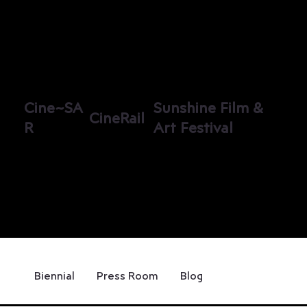
Cine~SA
Sunshine Film &
CineRail
R
Art Festival
Biennial
Press Room
Blog