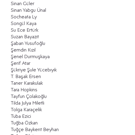
Sinan Güler
Sinan Yabgu Ünal
Socheata Ly
Songül Kaya
Su Ece Ertürk
Suzan Bayazıt
Şaban Yusufoğlu
​Şemdin Kızıl
Şenel Durmuşkaya
Şerif Atar
Şükriye Şule Yücebıyık
T. Başak Ersen
Taner Karakulak
Tara Hopkins
Tayfun Çolakoğlu
Tilda Julya Miletli
Tolga Karaçelik
Tuba Ezici
Tuğba Özkan
Tuğçe Baykent Beyhan