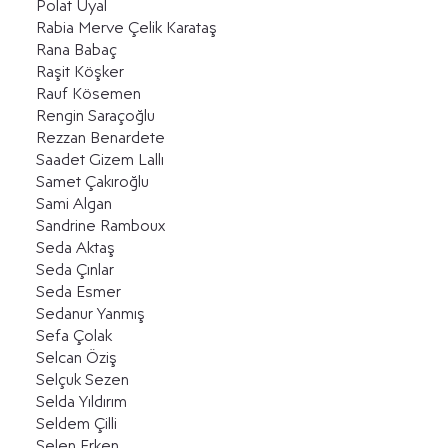
Polat Uyal
Rabia Merve Çelik Karataş
Rana Babaç
Raşit Köşker
Rauf Kösemen
Rengin Saraçoğlu
Rezzan Benardete
Saadet Gizem Lallı
Samet Çakıroğlu
Sami Algan
Sandrine Ramboux
Seda Aktaş
Seda Çınlar
Seda Esmer
Sedanur Yanmış
Sefa Çolak
Selcan Öziş
Selçuk Sezen
Selda Yıldırım
Seldem Çilli
Selen Erken