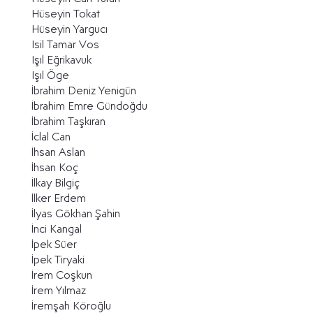
Hüseyin Tokat
Hüseyin Yargucı
Isil Tamar Vos
Işıl Eğrikavuk
Işıl Öge
İbrahim Deniz Yenigün
İbrahim Emre Gündoğdu
İbrahim Taşkıran
İclal Can
İhsan Aslan
İhsan Koç
İlkay Bilgiç
İlker Erdem
İlyas Gökhan Şahin
İnci Kangal
İpek Süer
İpek Tiryaki
İrem Coşkun
İrem Yılmaz
İremşah Köroğlu