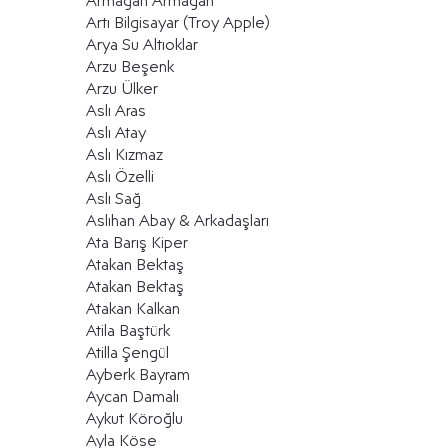
Armağan Armağan
Artı Bilgisayar (Troy Apple)
Arya Su Altıoklar
Arzu Beşenk
Arzu Ülker
Aslı Aras
Aslı Atay
Aslı Kızmaz
Aslı Özelli
Aslı Sağ
Aslıhan Abay & Arkadaşları
Ata Barış Kiper
Atakan Bektaş
Atakan Bektaş
Atakan Kalkan
Atila Baştürk
Atilla Şengül
Ayberk Bayram
Aycan Damalı
Aykut Köroğlu
Ayla Köse