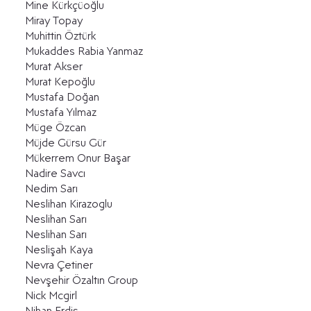
Mine Kürkçüoğlu
Miray Topay
Muhittin Öztürk
Mukaddes Rabia Yanmaz
Murat Akser
Murat Kepoğlu
Mustafa Doğan
Mustafa Yılmaz
Müge Özcan
Müjde Gürsu Gür
Mükerrem Onur Başar
Nadire Savcı
Nedim Sarı
Neslihan Kirazoglu
Neslihan Sarı
Neslihan Sarı
Neslişah Kaya
Nevra Çetiner
Nevşehir Özaltın Group
Nick Mcgirl