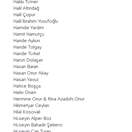
Hakkı Tümer
Halil Altındağ
Halil Çopur
​Halil İbrahim Yusufoğlu
Hamide Yardım
Hamit Hamutçu
Hande Aykun
Hande Tolgay
Hande Türkel
Harun Dolaşan
Hasan Baran
Hasan Onur Akay
Hasan Yavuz
Hatice Boşça
Helin Önen
Hermine Onur & Rina Azaduhi Onur
Hikmetyar Ceylan
Hilal Kosovalı
Hüseyin Alper Boz
Hüseyin Bahadır Şekerci
Hüseyin Can Turan