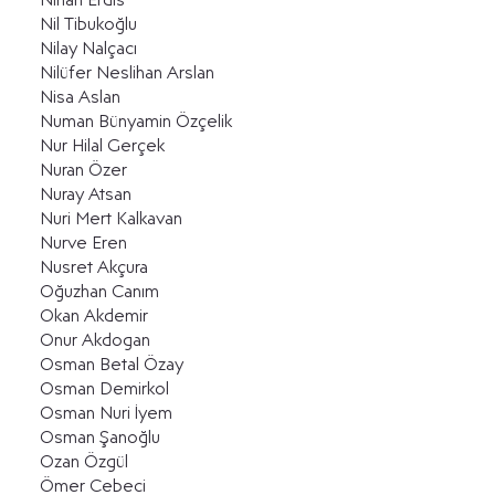
Nihan Erdis
Nil Tibukoğlu
Nilay Nalçacı
Nilüfer Neslihan Arslan
Nisa Aslan
Numan Bünyamin Özçelik
Nur Hilal Gerçek
Nuran Özer
Nuray Atsan
Nuri Mert Kalkavan
Nurve Eren
Nusret Akçura
Oğuzhan Canım
Okan Akdemir
Onur Akdogan
Osman Betal Özay
Osman Demirkol
Osman Nuri İyem
Osman Şanoğlu
Ozan Özgül
Ömer Cebeci