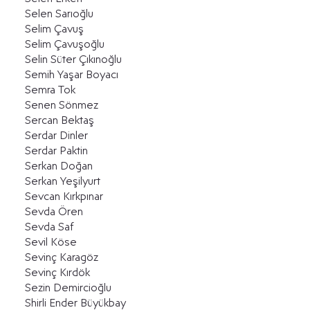
Selen Sarıoğlu
Selim Çavuş
Selim Çavuşoğlu
Selin Süter Çıkınoğlu
Semih Yaşar Boyacı
Semra Tok
Senen Sönmez
Sercan Bektaş
Serdar Dinler
Serdar Paktin
Serkan Doğan
Serkan Yeşilyurt
Sevcan Kırkpınar
Sevda Ören
Sevda Saf
Sevil Köse
Sevinç Karagöz
Sevinç Kırdök
Sezin Demircioğlu
Shirli Ender Büyükbay