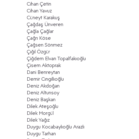
Cihan Çetin
Cihan Yavuz
Cüneyt Karakuş
Çağdaş Ünveren
Çağla Çağlar
Çağrı Köse
Çağsen Sönmez
Çığıl Özgür
Çiğdem Elvan Topalfakıoğlu
Çisem Aktoprak
Dani Benreytan
Demir Cıngıllıoğlu
Deniz Akdoğan
Deniz Altunsoy
Deniz Başkan
Dilek Ateşoğlu
Dilek Morgül
Dilek Yağız
Duygu Kocabaylıoğlu Arazlı
Duygu Tarhan