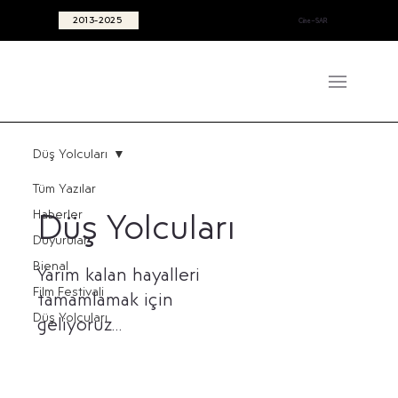
2013-2025
Cine~SAR
Düş Yolcuları
Tüm Yazılar
Haberler
Düş Yolcuları
Duyurular
Bienal
Yarım kalan hayalleri
Film Festivali
tamamlamak için
Düş Yolcuları
geliyoruz…